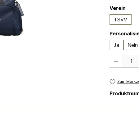
ausw
Verein
TSVV
Ja
Nein
Produkt Anzahl:
Zum Merkze
Produktnu