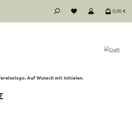
0,00 €
ereinslogo. Auf Wunsch mit Initialen.
is:
€
ählen