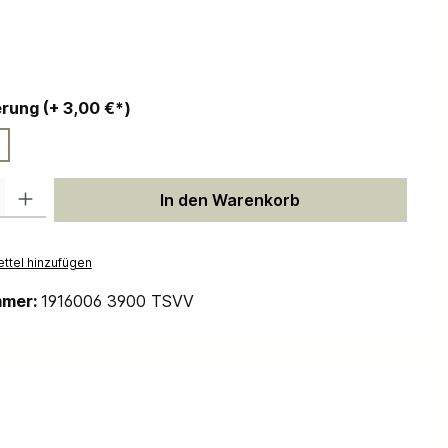
ählen
auswählen
Personalisierung (+ 3,00 €*)
 Gib den gewünschten Wert ein oder benutze die Schaltflächen um die Anzah
In den Warenkorb
ttel hinzufügen
mmer:
1916006 3900 TSVV