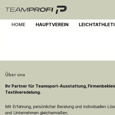
m Hauptinhalt springen
Zur Suche springen
Zur Hauptnavigation springen
HOME
HAUPTVEREIN
LEICHTATHLET
Über uns
Ihr Partner für Teamsport-Ausstattung, Firmenbekle
Textilveredelung.
Mit Erfahrung, persönlicher Beratung und individuellen Lö
und Unternehmen gleichermaßen.