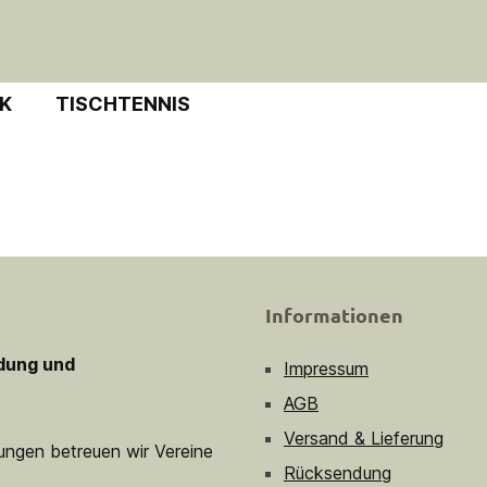
IK
TISCHTENNIS
Informationen
idung und
Impressum
AGB
Versand & Lieferung
sungen betreuen wir Vereine
Rücksendung