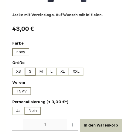
Jacke mit Vereinslogo. Auf Wunsch mit Initialen.
Regulärer Preis:
43,00 €
auswählen
Farbe
navy
auswählen
Größe
XS
S
M
L
XL
XXL
auswählen
Verein
TSVV
auswählen
Personalisierung (+ 3,00 €*)
Ja
Nein
Produkt Anzahl: Gib den gewünschten Wert ein oder benutze die Schaltflächen um die 
In den Warenkorb