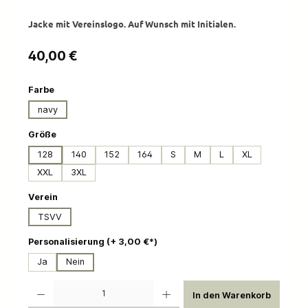
Jacke mit Vereinslogo. Auf Wunsch mit Initialen.
Regulärer Preis:
40,00 €
auswählen
Farbe
navy
auswählen
Größe
128
140
152
164
S
M
L
XL
XXL
3XL
auswählen
Verein
TSVV
auswählen
Personalisierung (+ 3,00 €*)
Ja
Nein
Produkt Anzahl: Gib den gewünschten Wert ein oder benutze die Schaltflächen um die 
In den Warenkorb