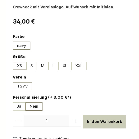
Crewneck mit Vereinslogo. Auf Wunsch mit Initialen.
Regulärer Preis:
34,00 €
auswählen
Farbe
navy
auswählen
Größe
XS
S
M
L
XL
XXL
auswählen
Verein
TSVV
auswählen
Personalisierung (+ 3,00 €*)
Ja
Nein
Produkt Anzahl: Gib den gewünschten Wert ein oder benutze die Schaltflächen um die 
In den Warenkorb
Zum Merkzettel hinzufügen