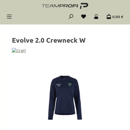
Zum Hauptinhalt springen
0,00 €
Evolve 2.0 Crewneck W
Bildergalerie überspringen