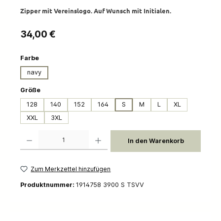
Zipper mit Vereinslogo. Auf Wunsch mit Initialen.
Regulärer Preis:
34,00 €
auswählen
Farbe
navy
auswählen
Größe
128
140
152
164
S
M
L
XL
XXL
3XL
Produkt Anzahl: Gib den gewünschten Wert ein oder benutze die Schaltflächen um die 
In den Warenkorb
Zum Merkzettel hinzufügen
Produktnummer:
1914758 3900 S TSVV