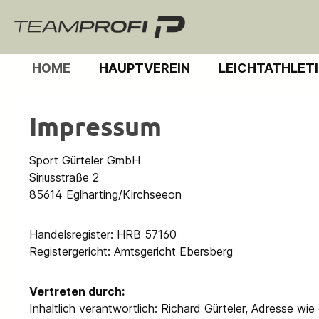
m Hauptinhalt springen
Zur Suche springen
Zur Hauptnavigation springen
HOME
HAUPTVEREIN
LEICHTATHLET
Impressum
Sport Gürteler GmbH
Siriusstraße 2
85614 Eglharting/Kirchseeon
Handelsregister: HRB 57160
Registergericht: Amtsgericht Ebersberg
Vertreten durch:
Inhaltlich verantwortlich: Richard Gürteler, Adresse wie