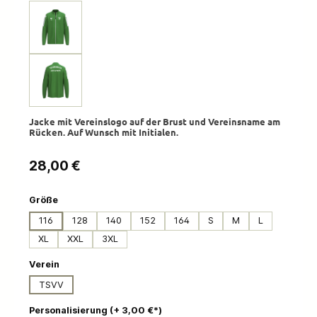
Jacke mit Vereinslogo auf der Brust und Vereinsname am
Rücken. Auf Wunsch mit Initialen.
Regulärer Preis:
28,00 €
auswählen
Größe
116
128
140
152
164
S
M
L
XL
XXL
3XL
auswählen
Verein
TSVV
auswählen
Personalisierung (+ 3,00 €*)