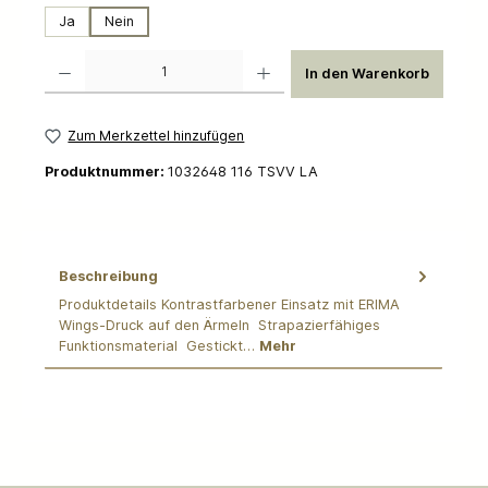
Ja
Nein
Produkt Anzahl: Gib den gewünschten Wert ein oder benutze die Schaltflächen um die 
In den Warenkorb
Zum Merkzettel hinzufügen
Produktnummer:
1032648 116 TSVV LA
Beschreibung
Produktdetails Kontrastfarbener Einsatz mit ERIMA
Wings-Druck auf den Ärmeln Strapazierfähiges
Funktionsmaterial Gestickt…
Mehr